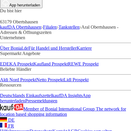
App herunterladen
Du bist hier
63179 Obertshausen
kaufDA Obertshausen
Filialen
Tankstellen
Aral Obertshausen -
Adressen & Öffnungszeiten
Unternehmen
Über Bonial.de
Für Handel und Hersteller
Karriere
Supermarkt Angebote
EDEKA Prospekt
Kaufland Prospekt
REWE Prospekt
Beliebte Händler
Aldi Nord Prospekt
Netto Prospekt
Lidl Prospekt
Ressourcen
Deutschlands Einkaufszettel
kaufDA Insights
App
herunterladen
Pressemeldungen
Member of Bonial International Group
The network for
location based shopping information
DE
FR