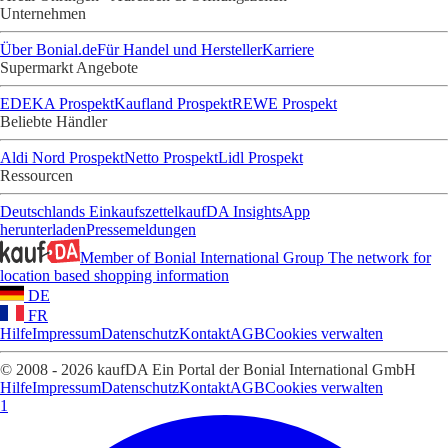
Unternehmen
Über Bonial.de
Für Handel und Hersteller
Karriere
Supermarkt Angebote
EDEKA Prospekt
Kaufland Prospekt
REWE Prospekt
Beliebte Händler
Aldi Nord Prospekt
Netto Prospekt
Lidl Prospekt
Ressourcen
Deutschlands Einkaufszettel
kaufDA Insights
App
herunterladen
Pressemeldungen
Member of Bonial International Group
The network for
location based shopping information
DE
FR
Hilfe
Impressum
Datenschutz
Kontakt
AGB
Cookies verwalten
© 2008 - 2026 kaufDA Ein Portal der Bonial International GmbH
Hilfe
Impressum
Datenschutz
Kontakt
AGB
Cookies verwalten
1