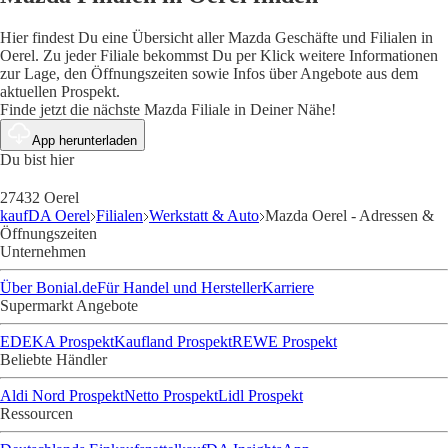
Hier findest Du eine Übersicht aller Mazda Geschäfte und Filialen in
Oerel. Zu jeder Filiale bekommst Du per Klick weitere Informationen
zur Lage, den Öffnungszeiten sowie Infos über Angebote aus dem
aktuellen Prospekt.
Finde jetzt die nächste Mazda Filiale in Deiner Nähe!
App herunterladen
Du bist hier
27432 Oerel
kaufDA Oerel
Filialen
Werkstatt & Auto
Mazda Oerel - Adressen &
Öffnungszeiten
Unternehmen
Über Bonial.de
Für Handel und Hersteller
Karriere
Supermarkt Angebote
EDEKA Prospekt
Kaufland Prospekt
REWE Prospekt
Beliebte Händler
Aldi Nord Prospekt
Netto Prospekt
Lidl Prospekt
Ressourcen