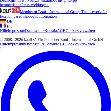
Deutschlands Einkaufszettel
kaufDA Insights
App
herunterladen
Pressemeldungen
Member of Bonial International Group
The network for
location based shopping information
DE
FR
Hilfe
Impressum
Datenschutz
Kontakt
AGB
Cookies verwalten
© 2008 - 2026 kaufDA Ein Portal der Bonial International GmbH
Hilfe
Impressum
Datenschutz
Kontakt
AGB
Cookies verwalten
1