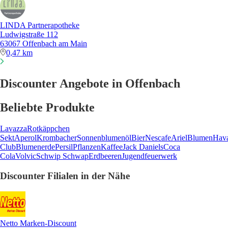
LINDA Partnerapotheke
Ludwigstraße 112
63067 Offenbach am Main
0,47 km
Discounter Angebote in Offenbach
Beliebte Produkte
Lavazza
Rotkäppchen
Sekt
Aperol
Krombacher
Sonnenblumenöl
Bier
Nescafe
Ariel
Blumen
Hav
Club
Blumenerde
Persil
Pflanzen
Kaffee
Jack Daniels
Coca
Cola
Volvic
Schwip Schwap
Erdbeeren
Jugendfeuerwerk
Discounter Filialen in der Nähe
Netto Marken-Discount