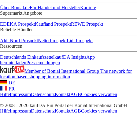
Über Bonial.de
Für Handel und Hersteller
Karriere
Supermarkt Angebote
EDEKA Prospekt
Kaufland Prospekt
REWE Prospekt
Beliebte Händler
Aldi Nord Prospekt
Netto Prospekt
Lidl Prospekt
Ressourcen
Deutschlands Einkaufszettel
kaufDA Insights
App
herunterladen
Pressemeldungen
Member of Bonial International Group
The network for
location based shopping information
DE
FR
Hilfe
Impressum
Datenschutz
Kontakt
AGB
Cookies verwalten
© 2008 - 2026 kaufDA Ein Portal der Bonial International GmbH
Hilfe
Impressum
Datenschutz
Kontakt
AGB
Cookies verwalten