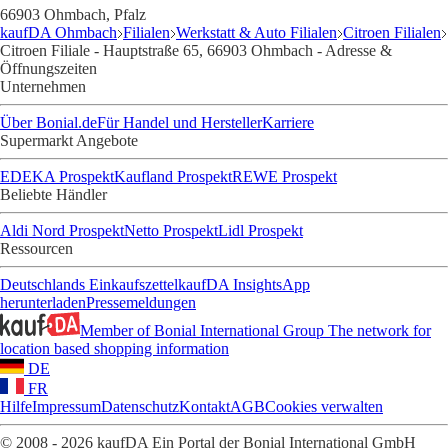
66903 Ohmbach, Pfalz
kaufDA Ohmbach
Filialen
Werkstatt & Auto Filialen
Citroen Filialen
Citroen Filiale - Hauptstraße 65, 66903 Ohmbach - Adresse &
Öffnungszeiten
Unternehmen
Über Bonial.de
Für Handel und Hersteller
Karriere
Supermarkt Angebote
EDEKA Prospekt
Kaufland Prospekt
REWE Prospekt
Beliebte Händler
Aldi Nord Prospekt
Netto Prospekt
Lidl Prospekt
Ressourcen
Deutschlands Einkaufszettel
kaufDA Insights
App
herunterladen
Pressemeldungen
Member of Bonial International Group
The network for
location based shopping information
DE
FR
Hilfe
Impressum
Datenschutz
Kontakt
AGB
Cookies verwalten
© 2008 - 2026 kaufDA Ein Portal der Bonial International GmbH