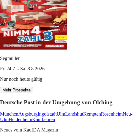
Segmüller
Fr. 24.7. - Sa. 8.8.2026
Nur noch heute gültig
Mehr Prospekte
Deutsche Post in der Umgebung von Olching
München
Augsburg
Ingolstadt
Ulm
Landshut
Kempten
Rosenheim
Neu-
Ulm
Heidenheim
Kaufbeuren
Neues vom KaufDA Magazin