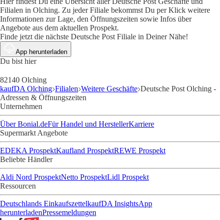
Hier findest Du eine Übersicht aller Deutsche Post Geschäfte und
Filialen in Olching. Zu jeder Filiale bekommst Du per Klick weitere
Informationen zur Lage, den Öffnungszeiten sowie Infos über
Angebote aus dem aktuellen Prospekt.
Finde jetzt die nächste Deutsche Post Filiale in Deiner Nähe!
App herunterladen
Du bist hier
82140 Olching
kaufDA Olching
Filialen
Weitere Geschäfte
Deutsche Post Olching -
Adressen & Öffnungszeiten
Unternehmen
Über Bonial.de
Für Handel und Hersteller
Karriere
Supermarkt Angebote
EDEKA Prospekt
Kaufland Prospekt
REWE Prospekt
Beliebte Händler
Aldi Nord Prospekt
Netto Prospekt
Lidl Prospekt
Ressourcen
Deutschlands Einkaufszettel
kaufDA Insights
App
herunterladen
Pressemeldungen