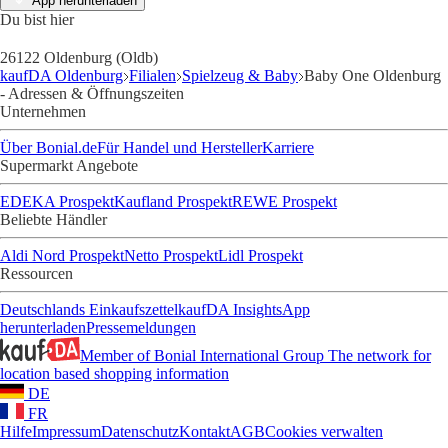
App herunterladen
Du bist hier
26122 Oldenburg (Oldb)
kaufDA Oldenburg
Filialen
Spielzeug & Baby
Baby One Oldenburg
- Adressen & Öffnungszeiten
Unternehmen
Über Bonial.de
Für Handel und Hersteller
Karriere
Supermarkt Angebote
EDEKA Prospekt
Kaufland Prospekt
REWE Prospekt
Beliebte Händler
Aldi Nord Prospekt
Netto Prospekt
Lidl Prospekt
Ressourcen
Deutschlands Einkaufszettel
kaufDA Insights
App
herunterladen
Pressemeldungen
Member of Bonial International Group
The network for
location based shopping information
DE
FR
Hilfe
Impressum
Datenschutz
Kontakt
AGB
Cookies verwalten