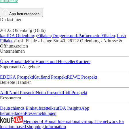
Prospekte
App herunterladen!
Du bist hier
26122 Oldenburg (Oldb)
kaufDA Oldenburg
Filialen
Drogerie-und-Parfuemerie Filialen
Lush
Filialen
Lush Filiale - Lange Str. 40, 26122 Oldenburg - Adresse &
Öffnungszeiten
Unternehmen
Über Bonial.de
Für Handel und Hersteller
Karriere
Supermarkt Angebote
EDEKA Prospekt
Kaufland Prospekt
REWE Prospekt
Beliebte Händler
Aldi Nord Prospekt
Netto Prospekt
Lidl Prospekt
Ressourcen
Deutschlands Einkaufszettel
kaufDA Insights
App
herunterladen
Pressemeldungen
Member of Bonial International Group
The network for
location based shopping information