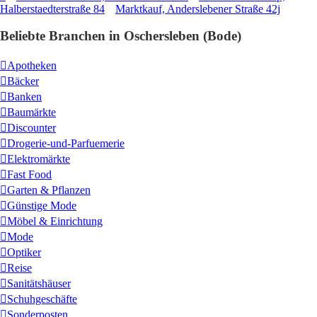
Halberstaedterstraße 84
Marktkauf, Anderslebener Straße 42j
Beliebte Branchen in Oschersleben (Bode)
Apotheken
Bäcker
Banken
Baumärkte
Discounter
Drogerie-und-Parfuemerie
Elektromärkte
Fast Food
Garten & Pflanzen
Günstige Mode
Möbel & Einrichtung
Mode
Optiker
Reise
Sanitätshäuser
Schuhgeschäfte
Sonderposten