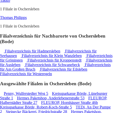
Takko
1 Filiale in Oschersleben
Thomas Philipps
1 Filiale in Oschersleben
Filialverzeichnis für Nachbarorte von Oschersleben
(Bode)
Filialverzeichnis für Hadmersleben
Filialverzeichnis für
Seehausen
Filialverzeichnis für Klein Wanzleben
Filialverzeichnis
für Gröningen
Filialverzeichnis für Kroppenstedt
Filialverzeichnis
für Ausleben
Filialverzeichnis für Schwanebeck
Filialverzeichnis
für Am Großen Bruch
Filialverzeichnis für Eilsleben
Filialverzeichnis für Westeregeln
Ausgewählte Filialen in Oschersleben (Bode)
Penny, Wulferstedter Weg 5
Kreissparkasse Börde, Lüneburger
Straße 1
Hermes Paketshop, Anderlebenerstraße 53
FLEUROP,
Halberstädter Straße 27
FLEUROP, Hornhäuser Straße 46b
Kreissparkasse Börde, Robert-Koch-Straße 5
TEDi, An Der Pumpe
2
Steinecke Bäckerei, Friedrichstraße 28
Hermes Paketshop,