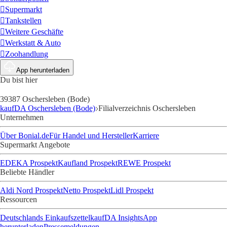
Supermarkt
Tankstellen
Weitere Geschäfte
Werkstatt & Auto
Zoohandlung
App herunterladen
Du bist hier
39387 Oschersleben (Bode)
kaufDA Oschersleben (Bode)
Filialverzeichnis Oschersleben
Unternehmen
Über Bonial.de
Für Handel und Hersteller
Karriere
Supermarkt Angebote
EDEKA Prospekt
Kaufland Prospekt
REWE Prospekt
Beliebte Händler
Aldi Nord Prospekt
Netto Prospekt
Lidl Prospekt
Ressourcen
Deutschlands Einkaufszettel
kaufDA Insights
App
herunterladen
Pressemeldungen