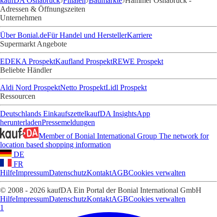
kaufDA Osnabrück
Filialen
Baumärkte
Hammer Osnabrück -
Adressen & Öffnungszeiten
Unternehmen
Über Bonial.de
Für Handel und Hersteller
Karriere
Supermarkt Angebote
EDEKA Prospekt
Kaufland Prospekt
REWE Prospekt
Beliebte Händler
Aldi Nord Prospekt
Netto Prospekt
Lidl Prospekt
Ressourcen
Deutschlands Einkaufszettel
kaufDA Insights
App
herunterladen
Pressemeldungen
Member of Bonial International Group
The network for
location based shopping information
DE
FR
Hilfe
Impressum
Datenschutz
Kontakt
AGB
Cookies verwalten
© 2008 - 2026 kaufDA Ein Portal der Bonial International GmbH
Hilfe
Impressum
Datenschutz
Kontakt
AGB
Cookies verwalten
1