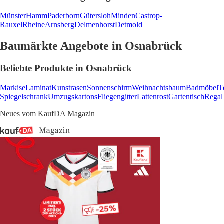
Münster
Hamm
Paderborn
Gütersloh
Minden
Castrop-
Rauxel
Rheine
Arnsberg
Delmenhorst
Detmold
Baumärkte Angebote in Osnabrück
Beliebte Produkte in Osnabrück
Markise
Laminat
Kunstrasen
Sonnenschirm
Weihnachtsbaum
Badmöbel
T
Spiegelschrank
Umzugskartons
Fliegengitter
Lattenrost
Gartentisch
Regal
Neues vom KaufDA Magazin