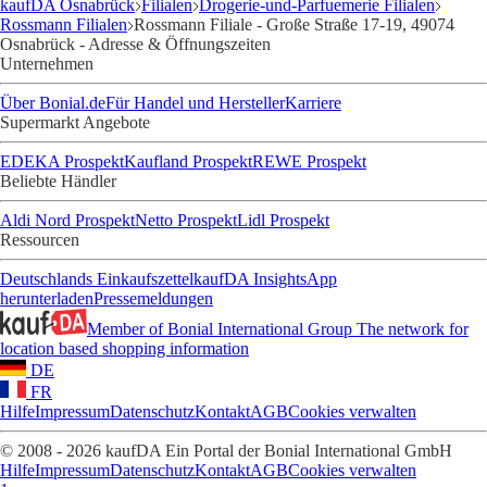
kaufDA Osnabrück
Filialen
Drogerie-und-Parfuemerie Filialen
Rossmann Filialen
Rossmann Filiale - Große Straße 17-19, 49074
Osnabrück - Adresse & Öffnungszeiten
Unternehmen
Über Bonial.de
Für Handel und Hersteller
Karriere
Supermarkt Angebote
EDEKA Prospekt
Kaufland Prospekt
REWE Prospekt
Beliebte Händler
Aldi Nord Prospekt
Netto Prospekt
Lidl Prospekt
Ressourcen
Deutschlands Einkaufszettel
kaufDA Insights
App
herunterladen
Pressemeldungen
Member of Bonial International Group
The network for
location based shopping information
DE
FR
Hilfe
Impressum
Datenschutz
Kontakt
AGB
Cookies verwalten
© 2008 - 2026 kaufDA Ein Portal der Bonial International GmbH
Hilfe
Impressum
Datenschutz
Kontakt
AGB
Cookies verwalten