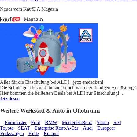
Neues vom KaufDA Magazin
Alles für die Einschulung bei ALDI - jetzt entdecken!
Die Schule geht los und ihr sucht noch nach der richtigen Ausrüstung?
Hier kommen die heißesten Deals bei ALDI zur Einschulung!
...
Jetzt lesen
Weitere Werkstatt & Auto in Ottobrunn
Euromaster
Ford
BMW
Mercedes-Benz
Skoda
Sixt
Toyota
SEAT
Enterprise Rent-A-Car
Audi
Europcar
Volkswagen
Hertz
Renault