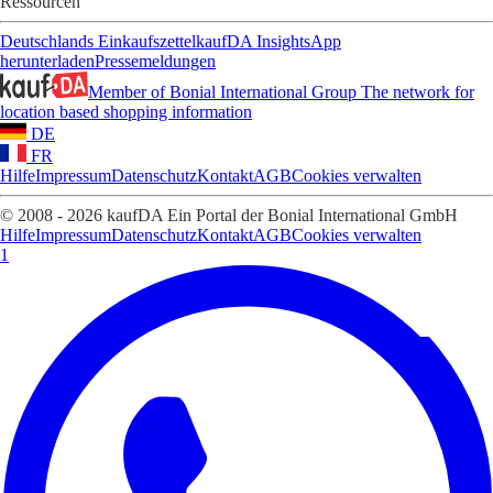
Ressourcen
Deutschlands Einkaufszettel
kaufDA Insights
App
herunterladen
Pressemeldungen
Member of Bonial International Group
The network for
location based shopping information
DE
FR
Hilfe
Impressum
Datenschutz
Kontakt
AGB
Cookies verwalten
© 2008 - 2026 kaufDA Ein Portal der Bonial International GmbH
Hilfe
Impressum
Datenschutz
Kontakt
AGB
Cookies verwalten
1