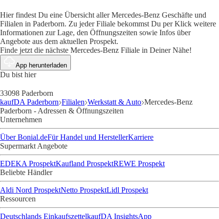
Hier findest Du eine Übersicht aller Mercedes-Benz Geschäfte und
Filialen in Paderborn. Zu jeder Filiale bekommst Du per Klick weitere
Informationen zur Lage, den Öffnungszeiten sowie Infos über
Angebote aus dem aktuellen Prospekt.
Finde jetzt die nächste Mercedes-Benz Filiale in Deiner Nähe!
App herunterladen
Du bist hier
33098 Paderborn
kaufDA Paderborn
Filialen
Werkstatt & Auto
Mercedes-Benz
Paderborn - Adressen & Öffnungszeiten
Unternehmen
Über Bonial.de
Für Handel und Hersteller
Karriere
Supermarkt Angebote
EDEKA Prospekt
Kaufland Prospekt
REWE Prospekt
Beliebte Händler
Aldi Nord Prospekt
Netto Prospekt
Lidl Prospekt
Ressourcen
Deutschlands Einkaufszettel
kaufDA Insights
App