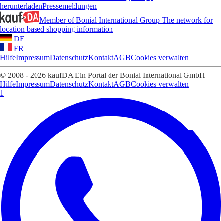
herunterladen
Pressemeldungen
Member of Bonial International Group
The network for
location based shopping information
DE
FR
Hilfe
Impressum
Datenschutz
Kontakt
AGB
Cookies verwalten
© 2008 - 2026 kaufDA Ein Portal der Bonial International GmbH
Hilfe
Impressum
Datenschutz
Kontakt
AGB
Cookies verwalten
1