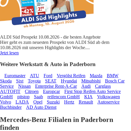
ALDI Süd Prospekt 10.08.2026 - die besten Angebote
Hier geht es zum neuesten Prospekt von ALDI Süd ab dem
10.08.2026 mit unseren Highlights der Woche.
...
Jetzt lesen
Weitere Werkstatt & Auto in Paderborn
Euromaster
ATU
Ford
Vergölst Reifen
Mazda
BMW
Skoda
Sixt
Toyota
SEAT
Hyundai
Mitsubishi
Bosch Car
Service
Nissan
Enterprise Rent-A-Car
Audi
Carglass
AUTOFIT
Citroen
Europcar
First Stop Reifen Auto Service
GmbH
pitstop
Saab
reifencom GmbH
KIA
Volkswagen
Volvo
LADA
Opel
Suzuki
Hertz
Renault
Autoservice
Buchbinder
AD Auto Dienst
Mercedes-Benz Filialen in Paderborn
finden