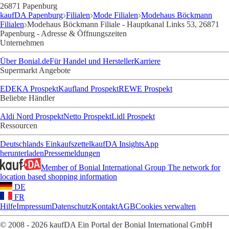
26871 Papenburg
kaufDA Papenburg
Filialen
Mode Filialen
Modehaus Böckmann
Filialen
Modehaus Böckmann Filiale - Hauptkanal Links 53, 26871
Papenburg - Adresse & Öffnungszeiten
Unternehmen
Über Bonial.de
Für Handel und Hersteller
Karriere
Supermarkt Angebote
EDEKA Prospekt
Kaufland Prospekt
REWE Prospekt
Beliebte Händler
Aldi Nord Prospekt
Netto Prospekt
Lidl Prospekt
Ressourcen
Deutschlands Einkaufszettel
kaufDA Insights
App
herunterladen
Pressemeldungen
Member of Bonial International Group
The network for
location based shopping information
DE
FR
Hilfe
Impressum
Datenschutz
Kontakt
AGB
Cookies verwalten
© 2008 - 2026 kaufDA Ein Portal der Bonial International GmbH