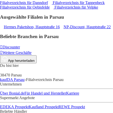
Filialverzeichnis für Danndorf
Filialverzeichnis für Tappenbeck
Filialverzeichnis für Oebisfelde
Filialverzeichnis für Velpke
Ausgewählte Filialen in Parsau
Hermes Paketshop, Hauptstraße 16
NP-Discount, Hauptstraße 22
Beliebte Branchen in Parsau
Discounter
Weitere Geschäfte
App herunterladen
Du bist hier
38470 Parsau
kaufDA Parsau
Filialverzeichnis Parsau
Unternehmen
Über Bonial.de
Für Handel und Hersteller
Karriere
Supermarkt Angebote
EDEKA Prospekt
Kaufland Prospekt
REWE Prospekt
Beliebte Händler