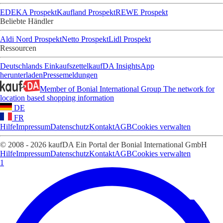
EDEKA Prospekt
Kaufland Prospekt
REWE Prospekt
Beliebte Händler
Aldi Nord Prospekt
Netto Prospekt
Lidl Prospekt
Ressourcen
Deutschlands Einkaufszettel
kaufDA Insights
App
herunterladen
Pressemeldungen
Member of Bonial International Group
The network for
location based shopping information
DE
FR
Hilfe
Impressum
Datenschutz
Kontakt
AGB
Cookies verwalten
© 2008 - 2026 kaufDA Ein Portal der Bonial International GmbH
Hilfe
Impressum
Datenschutz
Kontakt
AGB
Cookies verwalten
1