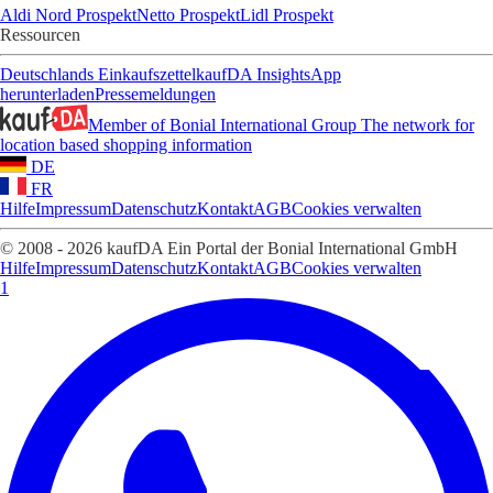
Aldi Nord Prospekt
Netto Prospekt
Lidl Prospekt
Ressourcen
Deutschlands Einkaufszettel
kaufDA Insights
App
herunterladen
Pressemeldungen
Member of Bonial International Group
The network for
location based shopping information
DE
FR
Hilfe
Impressum
Datenschutz
Kontakt
AGB
Cookies verwalten
© 2008 - 2026 kaufDA Ein Portal der Bonial International GmbH
Hilfe
Impressum
Datenschutz
Kontakt
AGB
Cookies verwalten
1