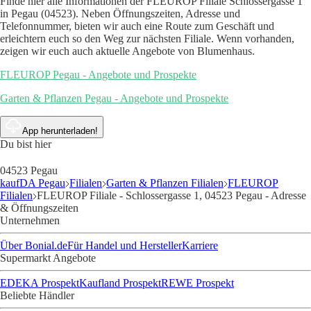
Finde hier alle Informationen der FLEUROP Filiale Schlossergasse 1
in Pegau (04523). Neben Öffnungszeiten, Adresse und
Telefonnummer, bieten wir auch eine Route zum Geschäft und
erleichtern euch so den Weg zur nächsten Filiale. Wenn vorhanden,
zeigen wir euch auch aktuelle Angebote von Blumenhaus.
FLEUROP Pegau - Angebote und Prospekte
Garten & Pflanzen Pegau - Angebote und Prospekte
App herunterladen!
Du bist hier
04523 Pegau
kaufDA Pegau
Filialen
Garten & Pflanzen Filialen
FLEUROP
Filialen
FLEUROP Filiale - Schlossergasse 1, 04523 Pegau - Adresse
& Öffnungszeiten
Unternehmen
Über Bonial.de
Für Handel und Hersteller
Karriere
Supermarkt Angebote
EDEKA Prospekt
Kaufland Prospekt
REWE Prospekt
Beliebte Händler