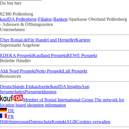
Du bist hier
82380 Peißenberg
kaufDA Peißenberg
Filialen
Banken
Sparkasse Oberland Peißenberg
- Adressen & Öffnungszeiten
Unternehmen
Über Bonial.de
Für Handel und Hersteller
Karriere
Supermarkt Angebote
EDEKA Prospekt
Kaufland Prospekt
REWE Prospekt
Beliebte Händler
Aldi Nord Prospekt
Netto Prospekt
Lidl Prospekt
Ressourcen
Deutschlands Einkaufszettel
kaufDA Insights
App
herunterladen
Pressemeldungen
Member of Bonial International Group
The network for
location based shopping information
DE
FR
Hilfe
Impressum
Datenschutz
Kontakt
AGB
Cookies verwalten