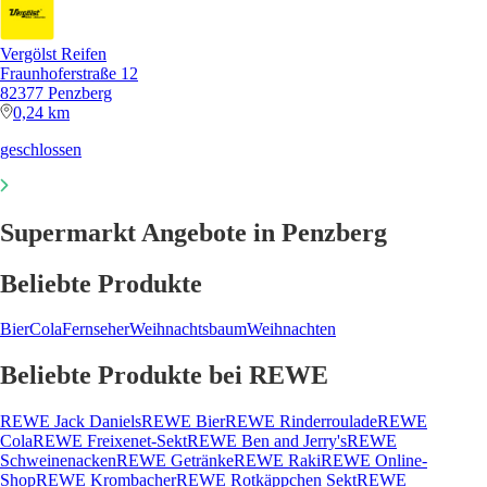
Vergölst Reifen
Fraunhoferstraße 12
82377 Penzberg
0,24 km
geschlossen
Supermarkt Angebote in Penzberg
Beliebte Produkte
Bier
Cola
Fernseher
Weihnachtsbaum
Weihnachten
Beliebte Produkte bei REWE
REWE Jack Daniels
REWE Bier
REWE Rinderroulade
REWE
Cola
REWE Freixenet-Sekt
REWE Ben and Jerry's
REWE
Schweinenacken
REWE Getränke
REWE Raki
REWE Online-
Shop
REWE Krombacher
REWE Rotkäppchen Sekt
REWE