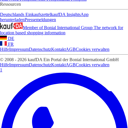
Ressourcen
Deutschlands Einkaufszettel
kaufDA Insights
App
herunterladen
Pressemeldungen
Member of Bonial International Group
The network for
location based shopping information
DE
FR
Hilfe
Impressum
Datenschutz
Kontakt
AGB
Cookies verwalten
© 2008 - 2026 kaufDA Ein Portal der Bonial International GmbH
Hilfe
Impressum
Datenschutz
Kontakt
AGB
Cookies verwalten
1