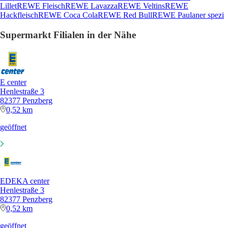
Lillet
REWE Fleisch
REWE Lavazza
REWE Veltins
REWE
Hackfleisch
REWE Coca Cola
REWE Red Bull
REWE Paulaner spezi
Supermarkt Filialen in der Nähe
E center
Henlestraße 3
82377 Penzberg
0,52 km
geöffnet
EDEKA center
Henlestraße 3
82377 Penzberg
0,52 km
geöffnet