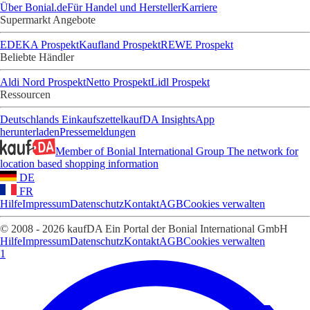
Über Bonial.de
Für Handel und Hersteller
Karriere
Supermarkt Angebote
EDEKA Prospekt
Kaufland Prospekt
REWE Prospekt
Beliebte Händler
Aldi Nord Prospekt
Netto Prospekt
Lidl Prospekt
Ressourcen
Deutschlands Einkaufszettel
kaufDA Insights
App
herunterladen
Pressemeldungen
Member of Bonial International Group
The network for
location based shopping information
DE
FR
Hilfe
Impressum
Datenschutz
Kontakt
AGB
Cookies verwalten
© 2008 - 2026 kaufDA Ein Portal der Bonial International GmbH
Hilfe
Impressum
Datenschutz
Kontakt
AGB
Cookies verwalten
1