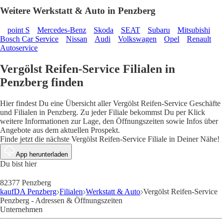
Weitere Werkstatt & Auto in Penzberg
point S
Mercedes-Benz
Skoda
SEAT
Subaru
Mitsubishi
Bosch Car Service
Nissan
Audi
Volkswagen
Opel
Renault
Autoservice
Vergölst Reifen-Service Filialen in
Penzberg finden
Hier findest Du eine Übersicht aller Vergölst Reifen-Service Geschäfte
und Filialen in Penzberg. Zu jeder Filiale bekommst Du per Klick
weitere Informationen zur Lage, den Öffnungszeiten sowie Infos über
Angebote aus dem aktuellen Prospekt.
Finde jetzt die nächste Vergölst Reifen-Service Filiale in Deiner Nähe!
App herunterladen
Du bist hier
82377 Penzberg
kaufDA Penzberg
Filialen
Werkstatt & Auto
Vergölst Reifen-Service
Penzberg - Adressen & Öffnungszeiten
Unternehmen