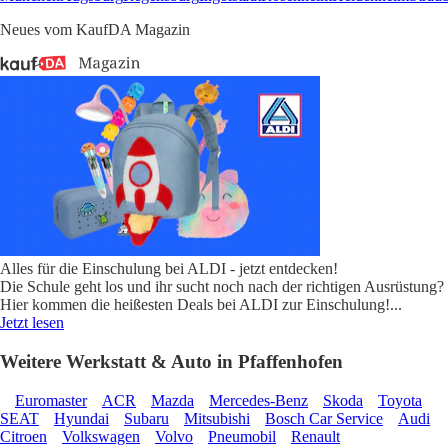
Neues vom KaufDA Magazin
Alles für die Einschulung bei ALDI - jetzt entdecken!
Die Schule geht los und ihr sucht noch nach der richtigen Ausrüstung?
Hier kommen die heißesten Deals bei ALDI zur Einschulung!
...
Jetzt lesen
Weitere Werkstatt & Auto in Pfaffenhofen
Euromaster
ACR
Mazda
Mercedes-Benz
Skoda
Toyota
SEAT
Hyundai
Subaru
Mitsubishi
Bosch Car Service
Audi
Citroen
Volkswagen
Volvo
Pneumobil
Renault