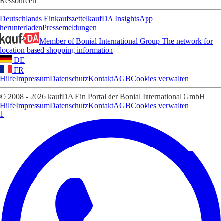
Ressourcen
Deutschlands Einkaufszettel
kaufDA Insights
App
herunterladen
Pressemeldungen
Member of Bonial International Group
The network for
location based shopping information
DE
FR
Hilfe
Impressum
Datenschutz
Kontakt
AGB
Cookies verwalten
© 2008 - 2026 kaufDA Ein Portal der Bonial International GmbH
Hilfe
Impressum
Datenschutz
Kontakt
AGB
Cookies verwalten
1