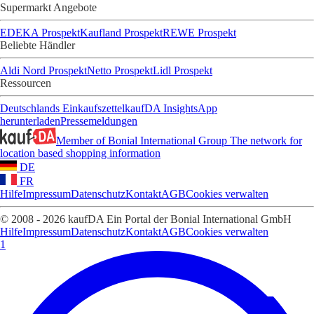
Supermarkt Angebote
EDEKA Prospekt
Kaufland Prospekt
REWE Prospekt
Beliebte Händler
Aldi Nord Prospekt
Netto Prospekt
Lidl Prospekt
Ressourcen
Deutschlands Einkaufszettel
kaufDA Insights
App
herunterladen
Pressemeldungen
Member of Bonial International Group
The network for
location based shopping information
DE
FR
Hilfe
Impressum
Datenschutz
Kontakt
AGB
Cookies verwalten
© 2008 - 2026 kaufDA Ein Portal der Bonial International GmbH
Hilfe
Impressum
Datenschutz
Kontakt
AGB
Cookies verwalten
1