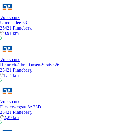
Volksbank
Ulmenallee 33
25421 Pinneberg
0,91 km
Volksbank
Heinrich-Christiansen-Straße 26
25421 Pinneberg
1,14 km
Volksbank
Diesterwegstraße 33D
25421 Pinneberg
2,29 km