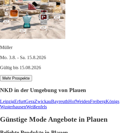
Müller
Mo. 3.8. - Sa. 15.8.2026
Gültig bis 15.08.2026
Mehr Prospekte
NKD in der Umgebung von Plauen
Leipzig
Erfurt
Gera
Zwickau
Bayreuth
Hof
Weiden
Freiberg
Königs
Wusterhausen
Weißenfels
Günstige Mode Angebote in Plauen
Beliebte Produkte in Plauen