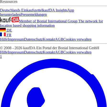
Ressourcen
Deutschlands Einkaufszettel
kaufDA Insights
App
herunterladen
Pressemeldungen
Member of Bonial International Group
The network for
location based shopping information
DE
FR
Hilfe
Impressum
Datenschutz
Kontakt
AGB
Cookies verwalten
© 2008 - 2026 kaufDA Ein Portal der Bonial International GmbH
Hilfe
Impressum
Datenschutz
Kontakt
AGB
Cookies verwalten
1