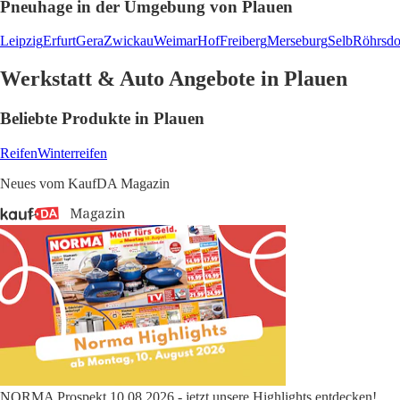
Pneuhage in der Umgebung von Plauen
Leipzig
Erfurt
Gera
Zwickau
Weimar
Hof
Freiberg
Merseburg
Selb
Röhrsdo
Werkstatt & Auto Angebote in Plauen
Beliebte Produkte in Plauen
Reifen
Winterreifen
Neues vom KaufDA Magazin
NORMA Prospekt 10.08.2026 - jetzt unsere Highlights entdecken!