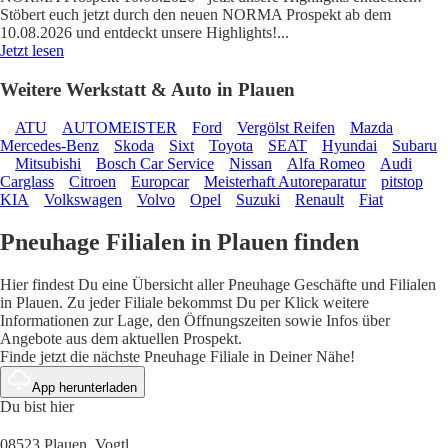
Stöbert euch jetzt durch den neuen NORMA Prospekt ab dem
10.08.2026 und entdeckt unsere Highlights!
...
Jetzt lesen
Weitere Werkstatt & Auto in Plauen
ATU
AUTOMEISTER
Ford
Vergölst Reifen
Mazda
Mercedes-Benz
Skoda
Sixt
Toyota
SEAT
Hyundai
Subaru
Mitsubishi
Bosch Car Service
Nissan
Alfa Romeo
Audi
Carglass
Citroen
Europcar
Meisterhaft Autoreparatur
pitstop
KIA
Volkswagen
Volvo
Opel
Suzuki
Renault
Fiat
Pneuhage Filialen in Plauen finden
Hier findest Du eine Übersicht aller Pneuhage Geschäfte und Filialen
in Plauen. Zu jeder Filiale bekommst Du per Klick weitere
Informationen zur Lage, den Öffnungszeiten sowie Infos über
Angebote aus dem aktuellen Prospekt.
Finde jetzt die nächste Pneuhage Filiale in Deiner Nähe!
App herunterladen
Du bist hier
08523 Plauen, Vogtl