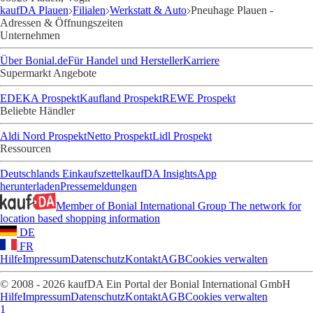
kaufDA Plauen
Filialen
Werkstatt & Auto
Pneuhage Plauen -
Adressen & Öffnungszeiten
Unternehmen
Über Bonial.de
Für Handel und Hersteller
Karriere
Supermarkt Angebote
EDEKA Prospekt
Kaufland Prospekt
REWE Prospekt
Beliebte Händler
Aldi Nord Prospekt
Netto Prospekt
Lidl Prospekt
Ressourcen
Deutschlands Einkaufszettel
kaufDA Insights
App
herunterladen
Pressemeldungen
Member of Bonial International Group
The network for
location based shopping information
DE
FR
Hilfe
Impressum
Datenschutz
Kontakt
AGB
Cookies verwalten
© 2008 - 2026 kaufDA Ein Portal der Bonial International GmbH
Hilfe
Impressum
Datenschutz
Kontakt
AGB
Cookies verwalten
1