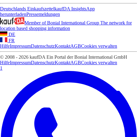
Deutschlands Einkaufszettel
kaufDA Insights
App
herunterladen
Pressemeldungen
Member of Bonial International Group
The network for
location based shopping information
DE
FR
Hilfe
Impressum
Datenschutz
Kontakt
AGB
Cookies verwalten
© 2008 - 2026 kaufDA Ein Portal der Bonial International GmbH
Hilfe
Impressum
Datenschutz
Kontakt
AGB
Cookies verwalten
1