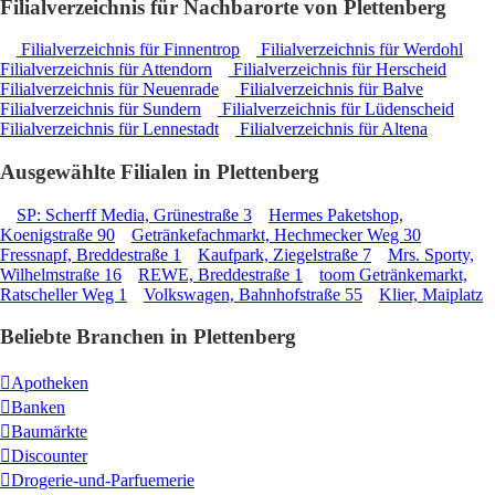
Filialverzeichnis für Nachbarorte von Plettenberg
Filialverzeichnis für Finnentrop
Filialverzeichnis für Werdohl
Filialverzeichnis für Attendorn
Filialverzeichnis für Herscheid
Filialverzeichnis für Neuenrade
Filialverzeichnis für Balve
Filialverzeichnis für Sundern
Filialverzeichnis für Lüdenscheid
Filialverzeichnis für Lennestadt
Filialverzeichnis für Altena
Ausgewählte Filialen in Plettenberg
SP: Scherff Media, Grünestraße 3
Hermes Paketshop,
Koenigstraße 90
Getränkefachmarkt, Hechmecker Weg 30
Fressnapf, Breddestraße 1
Kaufpark, Ziegelstraße 7
Mrs. Sporty,
Wilhelmstraße 16
REWE, Breddestraße 1
toom Getränkemarkt,
Ratscheller Weg 1
Volkswagen, Bahnhofstraße 55
Klier, Maiplatz
Beliebte Branchen in Plettenberg
Apotheken
Banken
Baumärkte
Discounter
Drogerie-und-Parfuemerie