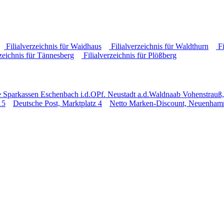
Filialverzeichnis für Waidhaus
Filialverzeichnis für Waldthurn
Fi
zeichnis für Tännesberg
Filialverzeichnis für Plößberg
e Sparkassen Eschenbach i.d.OPf. Neustadt a.d.Waldnaab Vohenstrauß,
15
Deutsche Post, Marktplatz 4
Netto Marken-Discount, Neuenham