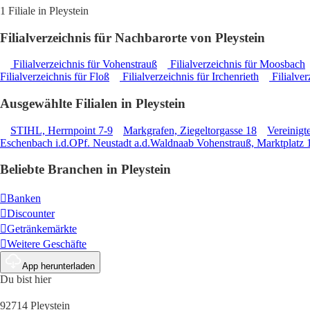
1 Filiale in Pleystein
Filialverzeichnis für Nachbarorte von Pleystein
Filialverzeichnis für Vohenstrauß
Filialverzeichnis für Moosbach
Filialverzeichnis für Floß
Filialverzeichnis für Irchenrieth
Filialver
Ausgewählte Filialen in Pleystein
STIHL, Herrnpoint 7-9
Markgrafen, Ziegeltorgasse 18
Vereinigt
Eschenbach i.d.OPf. Neustadt a.d.Waldnaab Vohenstrauß, Marktplatz 
Beliebte Branchen in Pleystein
Banken
Discounter
Getränkemärkte
Weitere Geschäfte
App herunterladen
Du bist hier
92714 Pleystein