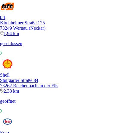
bft
Kirchheimer Straße 125
73249 Wernau (Neckar)
1,94 km
geschlossen
Shell
Stuttgarter Straße 84
73262 Reichenbach an der Fils
2,38 km
geöffnet
Esso