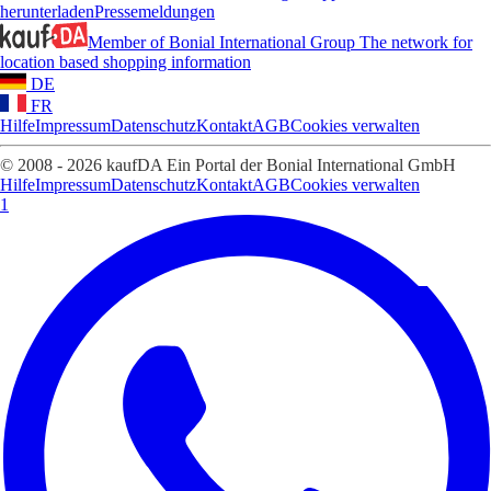
herunterladen
Pressemeldungen
Member of Bonial International Group
The network for
location based shopping information
DE
FR
Hilfe
Impressum
Datenschutz
Kontakt
AGB
Cookies verwalten
© 2008 - 2026 kaufDA Ein Portal der Bonial International GmbH
Hilfe
Impressum
Datenschutz
Kontakt
AGB
Cookies verwalten
1