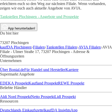
erleichtern euch so den Weg zur nächsten Filiale. Wenn vorhanden,
zeigen wir euch auch aktuelle Angebote von AVIA.
Tankstellen Plochingen - Angebote und Prospekte
App herunterladen!
Du bist hier
73207 Plochingen
kaufDA Plochingen
Filialen
Tankstellen Filialen
AVIA Filialen
AVIA
Filiale - Ulmer Straße 17, 73207 Plochingen - Adresse &
Öffnungszeiten
Unternehmen
Über Bonial.de
Für Handel und Hersteller
Karriere
Supermarkt Angebote
EDEKA Prospekt
Kaufland Prospekt
REWE Prospekt
Beliebte Händler
Aldi Nord Prospekt
Netto Prospekt
Lidl Prospekt
Ressourcen
Deutschlands Einkaufszettel
kaufDA Insights
App