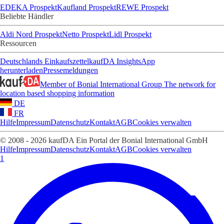
EDEKA Prospekt
Kaufland Prospekt
REWE Prospekt
Beliebte Händler
Aldi Nord Prospekt
Netto Prospekt
Lidl Prospekt
Ressourcen
Deutschlands Einkaufszettel
kaufDA Insights
App
herunterladen
Pressemeldungen
Member of Bonial International Group
The network for
location based shopping information
DE
FR
Hilfe
Impressum
Datenschutz
Kontakt
AGB
Cookies verwalten
© 2008 - 2026 kaufDA Ein Portal der Bonial International GmbH
Hilfe
Impressum
Datenschutz
Kontakt
AGB
Cookies verwalten
1