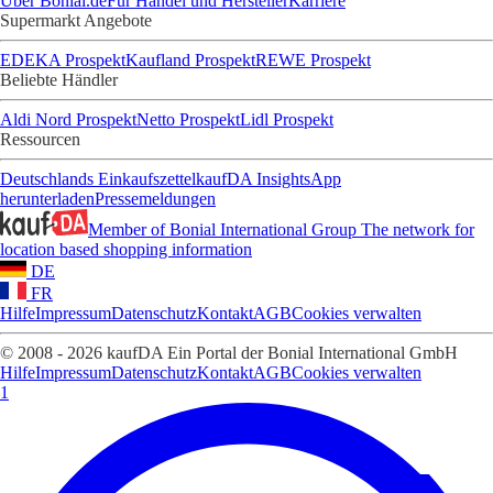
Über Bonial.de
Für Handel und Hersteller
Karriere
Supermarkt Angebote
EDEKA Prospekt
Kaufland Prospekt
REWE Prospekt
Beliebte Händler
Aldi Nord Prospekt
Netto Prospekt
Lidl Prospekt
Ressourcen
Deutschlands Einkaufszettel
kaufDA Insights
App
herunterladen
Pressemeldungen
Member of Bonial International Group
The network for
location based shopping information
DE
FR
Hilfe
Impressum
Datenschutz
Kontakt
AGB
Cookies verwalten
© 2008 - 2026 kaufDA Ein Portal der Bonial International GmbH
Hilfe
Impressum
Datenschutz
Kontakt
AGB
Cookies verwalten
1