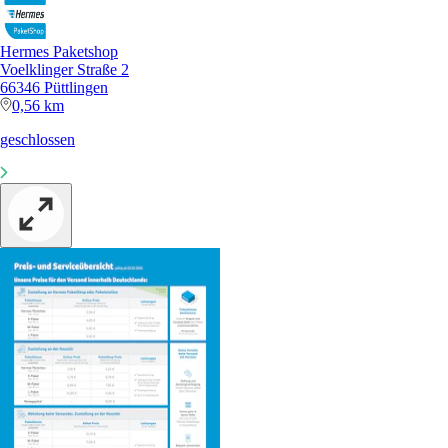
Hermes Paketshop
Voelklinger Straße 2
66346 Püttlingen
0,56 km
geschlossen