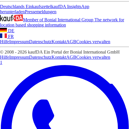
Deutschlands Einkaufszettel
kaufDA Insights
App
herunterladen
Pressemeldungen
Member of Bonial International Group
The network for
location based shopping information
DE
FR
Hilfe
Impressum
Datenschutz
Kontakt
AGB
Cookies verwalten
© 2008 - 2026 kaufDA Ein Portal der Bonial International GmbH
Hilfe
Impressum
Datenschutz
Kontakt
AGB
Cookies verwalten
1