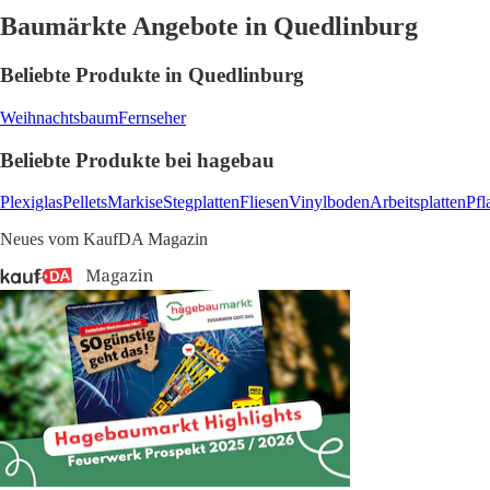
Baumärkte Angebote in Quedlinburg
Beliebte Produkte in Quedlinburg
Weihnachtsbaum
Fernseher
Beliebte Produkte bei hagebau
Plexiglas
Pellets
Markise
Stegplatten
Fliesen
Vinylboden
Arbeitsplatten
Pfl
Neues vom KaufDA Magazin