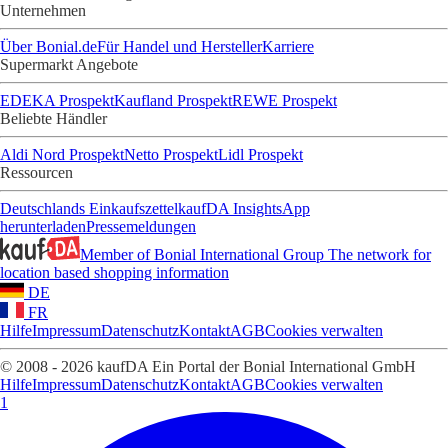
Unternehmen
Über Bonial.de
Für Handel und Hersteller
Karriere
Supermarkt Angebote
EDEKA Prospekt
Kaufland Prospekt
REWE Prospekt
Beliebte Händler
Aldi Nord Prospekt
Netto Prospekt
Lidl Prospekt
Ressourcen
Deutschlands Einkaufszettel
kaufDA Insights
App
herunterladen
Pressemeldungen
Member of Bonial International Group
The network for
location based shopping information
DE
FR
Hilfe
Impressum
Datenschutz
Kontakt
AGB
Cookies verwalten
© 2008 - 2026 kaufDA Ein Portal der Bonial International GmbH
Hilfe
Impressum
Datenschutz
Kontakt
AGB
Cookies verwalten
1