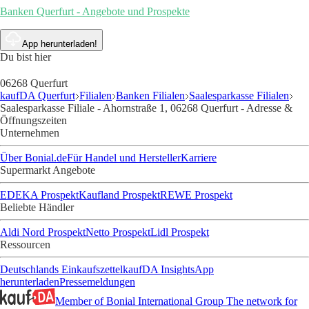
Banken Querfurt - Angebote und Prospekte
App herunterladen!
Du bist hier
06268 Querfurt
kaufDA Querfurt
Filialen
Banken Filialen
Saalesparkasse Filialen
Saalesparkasse Filiale - Ahornstraße 1, 06268 Querfurt - Adresse &
Öffnungszeiten
Unternehmen
Über Bonial.de
Für Handel und Hersteller
Karriere
Supermarkt Angebote
EDEKA Prospekt
Kaufland Prospekt
REWE Prospekt
Beliebte Händler
Aldi Nord Prospekt
Netto Prospekt
Lidl Prospekt
Ressourcen
Deutschlands Einkaufszettel
kaufDA Insights
App
herunterladen
Pressemeldungen
Member of Bonial International Group
The network for