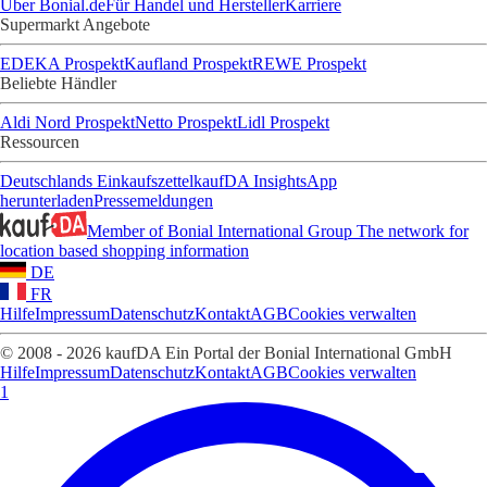
Über Bonial.de
Für Handel und Hersteller
Karriere
Supermarkt Angebote
EDEKA Prospekt
Kaufland Prospekt
REWE Prospekt
Beliebte Händler
Aldi Nord Prospekt
Netto Prospekt
Lidl Prospekt
Ressourcen
Deutschlands Einkaufszettel
kaufDA Insights
App
herunterladen
Pressemeldungen
Member of Bonial International Group
The network for
location based shopping information
DE
FR
Hilfe
Impressum
Datenschutz
Kontakt
AGB
Cookies verwalten
© 2008 - 2026 kaufDA Ein Portal der Bonial International GmbH
Hilfe
Impressum
Datenschutz
Kontakt
AGB
Cookies verwalten
1