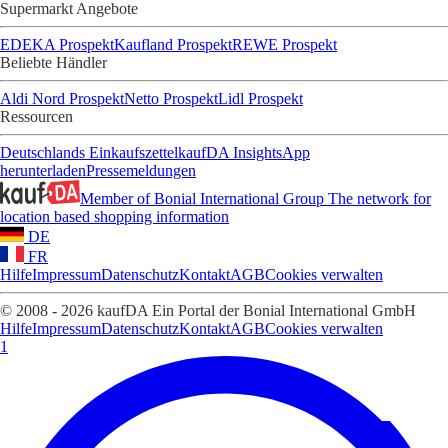
Supermarkt Angebote
EDEKA Prospekt
Kaufland Prospekt
REWE Prospekt
Beliebte Händler
Aldi Nord Prospekt
Netto Prospekt
Lidl Prospekt
Ressourcen
Deutschlands Einkaufszettel
kaufDA Insights
App
herunterladen
Pressemeldungen
Member of Bonial International Group
The network for
location based shopping information
DE
FR
Hilfe
Impressum
Datenschutz
Kontakt
AGB
Cookies verwalten
© 2008 - 2026 kaufDA Ein Portal der Bonial International GmbH
Hilfe
Impressum
Datenschutz
Kontakt
AGB
Cookies verwalten
1