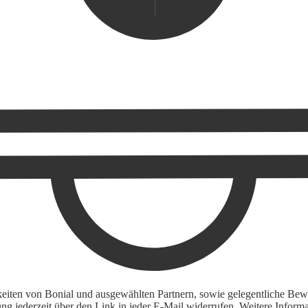
keiten von Bonial und ausgewählten Partnern, sowie gelegentliche Bewe
igung jederzeit über den Link in jeder E-Mail widerrufen. Weitere Inf