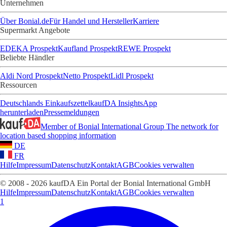
Unternehmen
Über Bonial.de
Für Handel und Hersteller
Karriere
Supermarkt Angebote
EDEKA Prospekt
Kaufland Prospekt
REWE Prospekt
Beliebte Händler
Aldi Nord Prospekt
Netto Prospekt
Lidl Prospekt
Ressourcen
Deutschlands Einkaufszettel
kaufDA Insights
App
herunterladen
Pressemeldungen
Member of Bonial International Group
The network for
location based shopping information
DE
FR
Hilfe
Impressum
Datenschutz
Kontakt
AGB
Cookies verwalten
© 2008 - 2026 kaufDA Ein Portal der Bonial International GmbH
Hilfe
Impressum
Datenschutz
Kontakt
AGB
Cookies verwalten
1