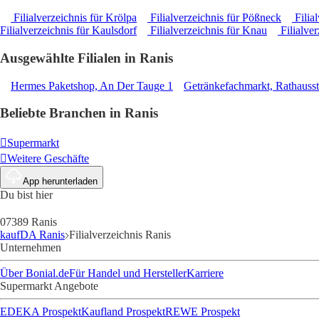
Filialverzeichnis für Krölpa
Filialverzeichnis für Pößneck
Filia
Filialverzeichnis für Kaulsdorf
Filialverzeichnis für Knau
Filialver
Ausgewählte Filialen in Ranis
Hermes Paketshop, An Der Tauge 1
Getränkefachmarkt, Rathausst
Beliebte Branchen in Ranis
Supermarkt
Weitere Geschäfte
App herunterladen
Du bist hier
07389 Ranis
kaufDA Ranis
Filialverzeichnis Ranis
Unternehmen
Über Bonial.de
Für Handel und Hersteller
Karriere
Supermarkt Angebote
EDEKA Prospekt
Kaufland Prospekt
REWE Prospekt