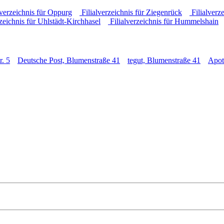
lverzeichnis für Oppurg
Filialverzeichnis für Ziegenrück
Filialverz
zeichnis für Uhlstädt-Kirchhasel
Filialverzeichnis für Hummelshain
r. 5
Deutsche Post, Blumenstraße 41
tegut, Blumenstraße 41
Apot