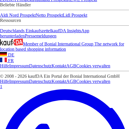
Beliebte Händler
Aldi Nord Prospekt
Netto Prospekt
Lidl Prospekt
Ressourcen
Deutschlands Einkaufszettel
kaufDA Insights
App
herunterladen
Pressemeldungen
Member of Bonial International Group
The network for
location based shopping information
DE
FR
Hilfe
Impressum
Datenschutz
Kontakt
AGB
Cookies verwalten
© 2008 - 2026 kaufDA Ein Portal der Bonial International GmbH
Hilfe
Impressum
Datenschutz
Kontakt
AGB
Cookies verwalten
1