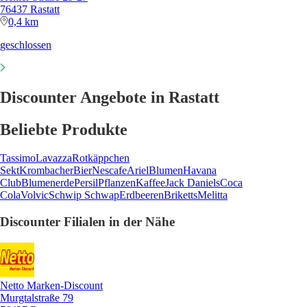
76437 Rastatt
0,4 km
geschlossen
Discounter Angebote in Rastatt
Beliebte Produkte
Tassimo
Lavazza
Rotkäppchen
Sekt
Krombacher
Bier
Nescafe
Ariel
Blumen
Havana
Club
Blumenerde
Persil
Pflanzen
Kaffee
Jack Daniels
Coca
Cola
Volvic
Schwip Schwap
Erdbeeren
Briketts
Melitta
Discounter Filialen in der Nähe
Netto Marken-Discount
Murgtalstraße 79