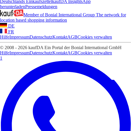
Deutschlands Einkaufszettel
kaufDA Insights
App
herunterladen
Pressemeldungen
Member of Bonial International Group
The network for
location based shopping information
DE
FR
Hilfe
Impressum
Datenschutz
Kontakt
AGB
Cookies verwalten
© 2008 - 2026 kaufDA Ein Portal der Bonial International GmbH
Hilfe
Impressum
Datenschutz
Kontakt
AGB
Cookies verwalten
1