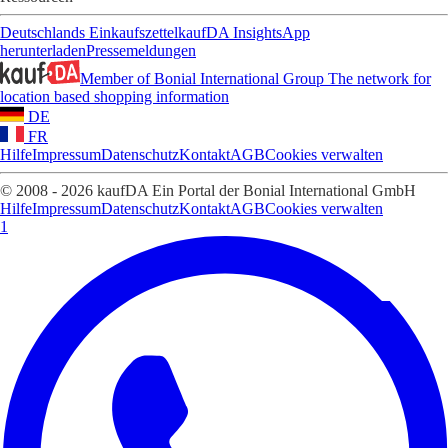
Deutschlands Einkaufszettel
kaufDA Insights
App
herunterladen
Pressemeldungen
Member of Bonial International Group
The network for
location based shopping information
DE
FR
Hilfe
Impressum
Datenschutz
Kontakt
AGB
Cookies verwalten
© 2008 - 2026 kaufDA Ein Portal der Bonial International GmbH
Hilfe
Impressum
Datenschutz
Kontakt
AGB
Cookies verwalten
1