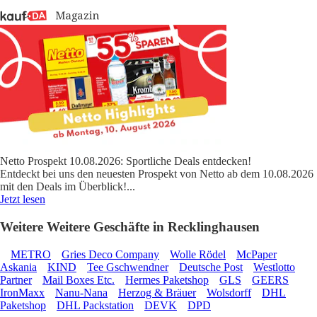
Netto Prospekt 10.08.2026: Sportliche Deals entdecken!
Entdeckt bei uns den neuesten Prospekt von Netto ab dem 10.08.2026
mit den Deals im Überblick!
...
Jetzt lesen
Weitere Weitere Geschäfte in Recklinghausen
METRO
Gries Deco Company
Wolle Rödel
McPaper
Askania
KIND
Tee Gschwendner
Deutsche Post
Westlotto
Partner
Mail Boxes Etc.
Hermes Paketshop
GLS
GEERS
IronMaxx
Nanu-Nana
Herzog & Bräuer
Wolsdorff
DHL
Paketshop
DHL Packstation
DEVK
DPD