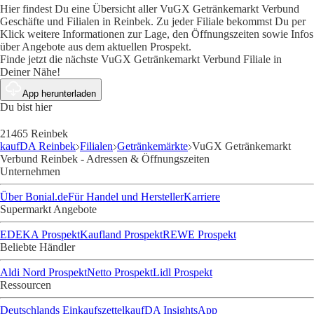
Hier findest Du eine Übersicht aller VuGX Getränkemarkt Verbund
Geschäfte und Filialen in Reinbek. Zu jeder Filiale bekommst Du per
Klick weitere Informationen zur Lage, den Öffnungszeiten sowie Infos
über Angebote aus dem aktuellen Prospekt.
Finde jetzt die nächste VuGX Getränkemarkt Verbund Filiale in
Deiner Nähe!
App herunterladen
Du bist hier
21465 Reinbek
kaufDA Reinbek
Filialen
Getränkemärkte
VuGX Getränkemarkt
Verbund Reinbek - Adressen & Öffnungszeiten
Unternehmen
Über Bonial.de
Für Handel und Hersteller
Karriere
Supermarkt Angebote
EDEKA Prospekt
Kaufland Prospekt
REWE Prospekt
Beliebte Händler
Aldi Nord Prospekt
Netto Prospekt
Lidl Prospekt
Ressourcen
Deutschlands Einkaufszettel
kaufDA Insights
App