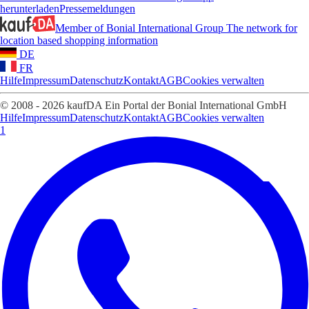
herunterladen
Pressemeldungen
Member of Bonial International Group
The network for
location based shopping information
DE
FR
Hilfe
Impressum
Datenschutz
Kontakt
AGB
Cookies verwalten
© 2008 - 2026 kaufDA Ein Portal der Bonial International GmbH
Hilfe
Impressum
Datenschutz
Kontakt
AGB
Cookies verwalten
1