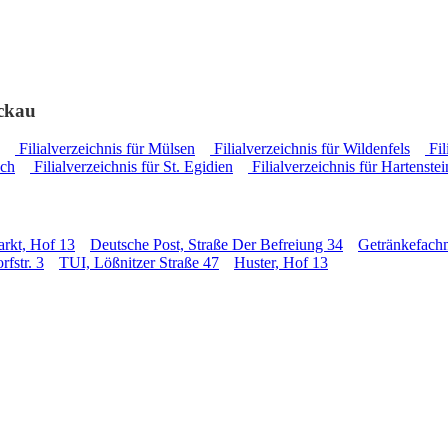
ickau
Filialverzeichnis für Mülsen
Filialverzeichnis für Wildenfels
Fil
ach
Filialverzeichnis für St. Egidien
Filialverzeichnis für Hartenstei
rkt, Hof 13
Deutsche Post, Straße Der Befreiung 34
Getränkefach
fstr. 3
TUI, Lößnitzer Straße 47
Huster, Hof 13