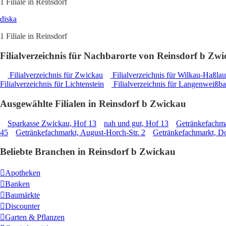
1 Filiale in Reinsdorf
diska
1 Filiale in Reinsdorf
Filialverzeichnis für Nachbarorte von Reinsdorf b Zw
Filialverzeichnis für Zwickau
Filialverzeichnis für Wilkau-Haßlau
Filialverzeichnis für Lichtenstein
Filialverzeichnis für Langenweißb
Ausgewählte Filialen in Reinsdorf b Zwickau
Sparkasse Zwickau, Hof 13
nah und gut, Hof 13
Getränkefachma
45
Getränkefachmarkt, August-Horch-Str. 2
Getränkefachmarkt, Dor
Beliebte Branchen in Reinsdorf b Zwickau
Apotheken
Banken
Baumärkte
Discounter
Garten & Pflanzen