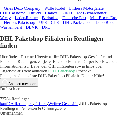
Gries Deco Company
Wolle Rödel
Endress Motorgeräte
CULT at home
Butlers
Claire's
KIND
Tee Gschwendner
Wicky
Leder-Reutter
Barbarino
Deutsche Post
Mail Boxes Etc.
Hermes Paketshop
UPS
GLS
DHL Packstation
Lotto Baden
Württemberg
DEVK
DPD
DHL Paketshop Filialen in Reutlingen
finden
Hier findest Du eine Übersicht aller DHL Paketshop Geschäfte und
Filialen in Reutlingen. Zu jeder Filiale bekommst Du per Klick weitere
Informationen zur Lage, den Öffnungszeiten sowie Infos über
Angebote aus dem aktuellen
DHL Paketshop
Prospekt.
Finde jetzt die nächste DHL Paketshop Filiale in Deiner Nähe!
App herunterladen
Du bist hier
72764 Reutlingen
kaufDA Reutlingen
Filialen
Weitere Geschäfte
DHL Paketshop
Reutlingen - Adressen & Öffnungszeiten
Unternehmen