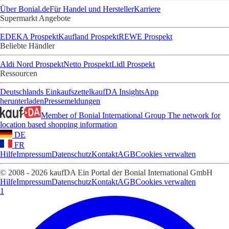
Über Bonial.de
Für Handel und Hersteller
Karriere
Supermarkt Angebote
EDEKA Prospekt
Kaufland Prospekt
REWE Prospekt
Beliebte Händler
Aldi Nord Prospekt
Netto Prospekt
Lidl Prospekt
Ressourcen
Deutschlands Einkaufszettel
kaufDA Insights
App
herunterladen
Pressemeldungen
Member of Bonial International Group
The network for
location based shopping information
DE
FR
Hilfe
Impressum
Datenschutz
Kontakt
AGB
Cookies verwalten
© 2008 - 2026 kaufDA Ein Portal der Bonial International GmbH
Hilfe
Impressum
Datenschutz
Kontakt
AGB
Cookies verwalten
1