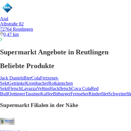
Aral
Albstraße 82
72764 Reutlingen
0,47 km
Supermarkt Angebote in Reutlingen
Beliebte Produkte
Jack Daniels
Bier
Cola
Freixenet-
Sekt
Getränke
Krombacher
Rotkäppchen
Sekt
Fleisch
Lavazza
Veltins
Hackfleisch
Coca Cola
Red
Bull
Oettinger
Tassimo
Kaffee
Bitburger
Fernseher
Rinderfilet
Schweinefil
Supermarkt Filialen in der Nähe