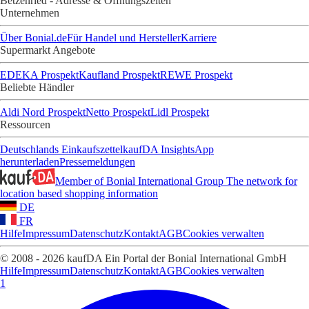
Betzenried - Adresse & Öffnungszeiten
Unternehmen
Über Bonial.de
Für Handel und Hersteller
Karriere
Supermarkt Angebote
EDEKA Prospekt
Kaufland Prospekt
REWE Prospekt
Beliebte Händler
Aldi Nord Prospekt
Netto Prospekt
Lidl Prospekt
Ressourcen
Deutschlands Einkaufszettel
kaufDA Insights
App
herunterladen
Pressemeldungen
Member of Bonial International Group
The network for
location based shopping information
DE
FR
Hilfe
Impressum
Datenschutz
Kontakt
AGB
Cookies verwalten
© 2008 - 2026 kaufDA Ein Portal der Bonial International GmbH
Hilfe
Impressum
Datenschutz
Kontakt
AGB
Cookies verwalten
1