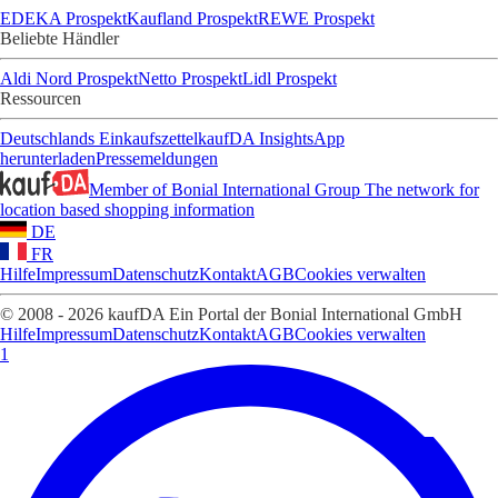
EDEKA Prospekt
Kaufland Prospekt
REWE Prospekt
Beliebte Händler
Aldi Nord Prospekt
Netto Prospekt
Lidl Prospekt
Ressourcen
Deutschlands Einkaufszettel
kaufDA Insights
App
herunterladen
Pressemeldungen
Member of Bonial International Group
The network for
location based shopping information
DE
FR
Hilfe
Impressum
Datenschutz
Kontakt
AGB
Cookies verwalten
© 2008 - 2026 kaufDA Ein Portal der Bonial International GmbH
Hilfe
Impressum
Datenschutz
Kontakt
AGB
Cookies verwalten
1