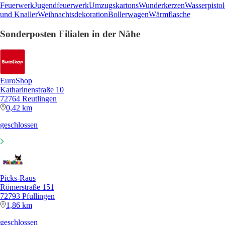
Feuerwerk
Jugendfeuerwerk
Umzugskartons
Wunderkerzen
Wasserpistol
und Knaller
Weihnachtsdekoration
Bollerwagen
Wärmflasche
Sonderposten Filialen in der Nähe
EuroShop
Katharinenstraße 10
72764 Reutlingen
0,42 km
geschlossen
Picks-Raus
Römerstraße 151
72793 Pfullingen
1,86 km
geschlossen