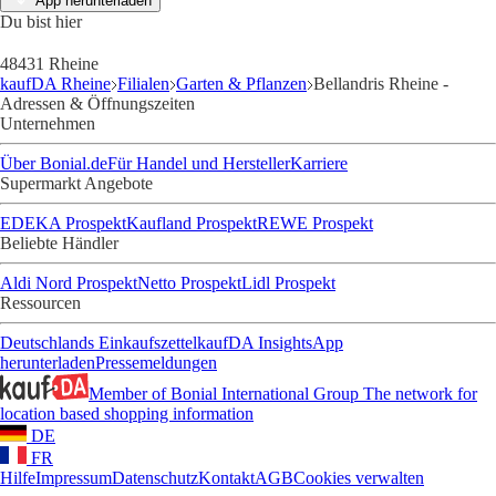
App herunterladen
Du bist hier
48431 Rheine
kaufDA Rheine
Filialen
Garten & Pflanzen
Bellandris Rheine -
Adressen & Öffnungszeiten
Unternehmen
Über Bonial.de
Für Handel und Hersteller
Karriere
Supermarkt Angebote
EDEKA Prospekt
Kaufland Prospekt
REWE Prospekt
Beliebte Händler
Aldi Nord Prospekt
Netto Prospekt
Lidl Prospekt
Ressourcen
Deutschlands Einkaufszettel
kaufDA Insights
App
herunterladen
Pressemeldungen
Member of Bonial International Group
The network for
location based shopping information
DE
FR
Hilfe
Impressum
Datenschutz
Kontakt
AGB
Cookies verwalten