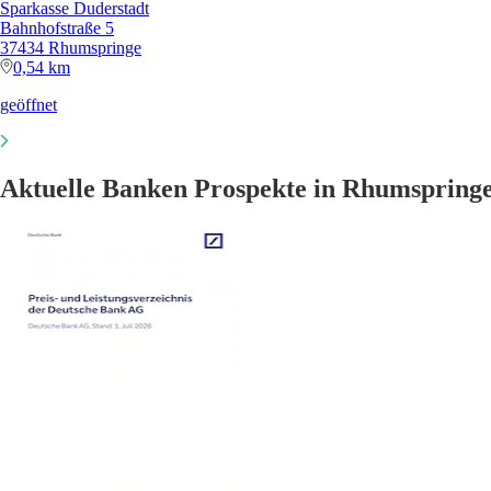
Sparkasse Duderstadt
Bahnhofstraße 5
37434 Rhumspringe
0,54 km
geöffnet
Aktuelle Banken Prospekte in Rhumspring